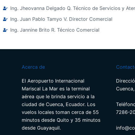
Ing. Jheovanna Delgado Q. Técnico de Servicios y Aten
Ing. Juan Pablo Tamyo V. Director Comercial
Ing. Jannine Brito R. Técnico Comercial
Acerca de
Contact
El Aeropuerto Internacional
Direcció
Mariscal La Mar es la terminal
Cuenca,
aérea que le brinda servicio a la
ciudad de Cuenca, Ecuador. Los
Teléfon
vuelos locales toman cerca de 55
7286-2
minutos desde Quito y 35 minutos
desde Guayaquil.
info@co