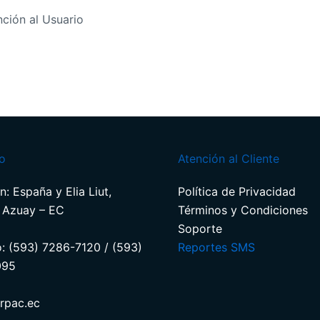
ción al Usuario
o
Atención al Cliente
n: España y Elia Liut,
Política de Privacidad
 Azuay – EC
Términos y Condiciones​
Soporte​
o: (593) 7286-7120 / (593)
Reportes SMS
095
rpac.ec