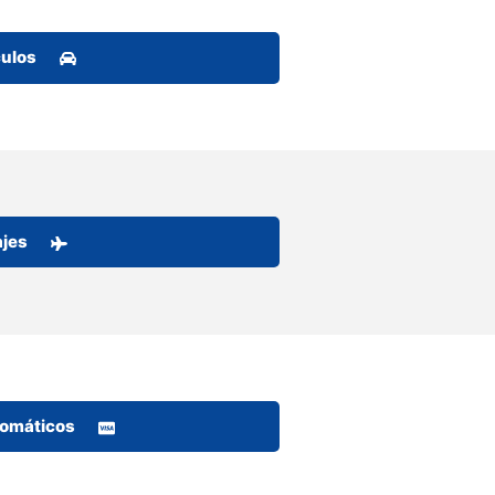
culos
ajes
tomáticos