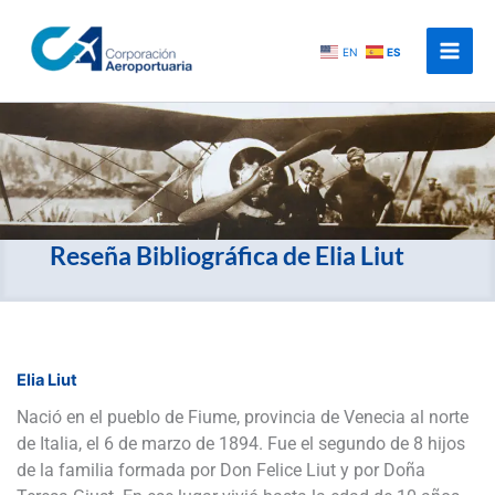
Ir
al
EN
ES
contenido
Reseña Bibliográfica de Elia Liut
Elia Liut
Nació en el pueblo de Fiume, provincia de Venecia al norte
de Italia, el 6 de marzo de 1894. Fue el segundo de 8 hijos
de la familia formada por Don Felice Liut y por Doña