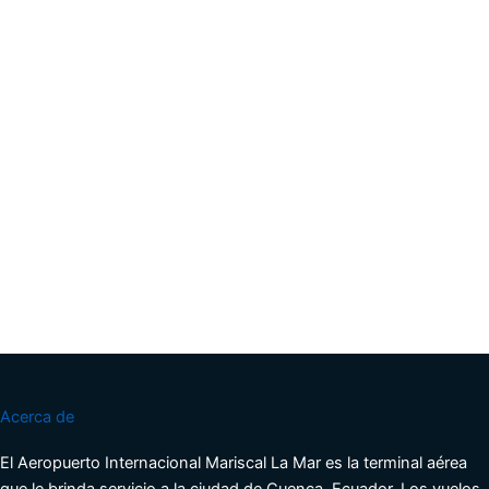
Acerca de
El Aeropuerto Internacional Mariscal La Mar es la terminal aérea
que le brinda servicio a la ciudad de Cuenca, Ecuador. Los vuelos