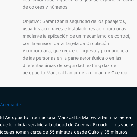
de colores y números.
Objetivo: Garantizar la seguridad de los pasajeros,
usuarios aeronaves e instalaciones aeroportuarias
mediante la aplicación de un mecanismo de control,
con la emisión de la Tarjeta de Circulación
Aeroportuaria, que regule el ingreso y permanencia
de las personas en la parte aeronáutica o en las
diferentes áreas de seguridad restringidas del
aeropuerto Mariscal Lamar de la ciudad de Cuenca.
Acerca de
El Aeropuerto Internacional Mariscal La Mar es la terminal aérea
que le brinda servicio a la ciudad de Cuenca, Ecuador. Los vuelos
locales toman cerca de 55 minutos desde Quito y 35 minutos