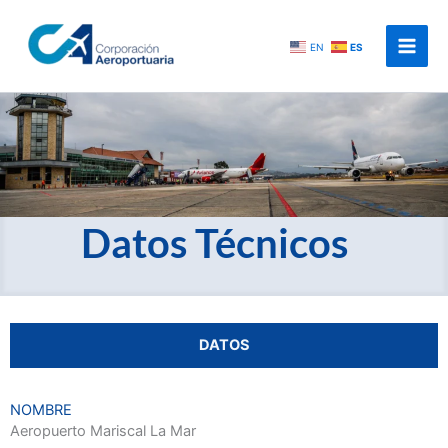
Ir
al
EN
ES
contenido
Datos Técnicos
DATOS
NOMBRE
Aeropuerto Mariscal La Mar