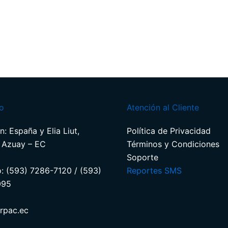
o
Atención al Cliente
n: España y Elia Liut,
Política de Privacidad
 Azuay – EC
Términos y Condiciones​
Soporte​
o: (593) 7286-7120 / (593)
Reportes SMS
095
rpac.ec