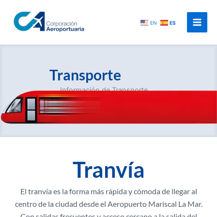
Ir
al
EN
ES
contenido
Transporte
Información de Transporte
Tranvía
El tranvía es la forma más rápida y cómoda de llegar al
centro de la ciudad desde el Aeropuerto Mariscal La Mar.
Con salidas frecuentes y acceso cercano a la salida del