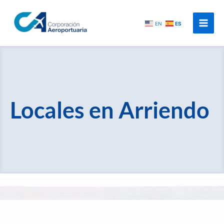
Ir
al
EN
ES
contenido
Locales en Arriendo